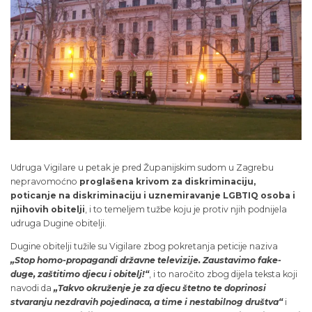
Udruga Vigilare u petak je pred Županijskim sudom u Zagrebu
nepravomoćno
proglašena krivom za diskriminaciju,
poticanje na diskriminaciju i uznemiravanje LGBTIQ osoba i
njihovih obitelji
, i to temeljem tužbe koju je protiv njih podnijela
udruga Dugine obitelji.
Dugine obitelji tužile su Vigilare zbog pokretanja peticije naziva
„Stop homo-propagandi državne televizije. Zaustavimo fake-
duge, zaštitimo djecu i obitelj!“
, i to naročito zbog dijela teksta koji
navodi da
„Takvo okruženje je za djecu štetno te doprinosi
stvaranju nezdravih pojedinaca, a time i nestabilnog društva“
i