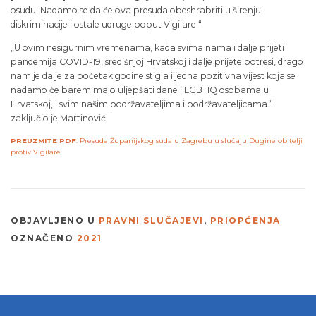
osudu. Nadamo se da će ova presuda obeshrabriti u širenju
diskriminacije i ostale udruge poput Vigilare.“
„U ovim nesigurnim vremenama, kada svima nama i dalje prijeti
pandemija COVID-19, središnjoj Hrvatskoj i dalje prijete potresi, drago
nam je da je za početak godine stigla i jedna pozitivna vijest koja se
nadamo će barem malo uljepšati dane i LGBTIQ osobama u
Hrvatskoj, i svim našim podržavateljima i podržavateljicama.“
zaključio je Martinović.
PREUZMITE PDF
: Presuda Županijskog suda u Zagrebu u slučaju Dugine obitelji
protiv Vigilare
OBJAVLJENO U
PRAVNI SLUČAJEVI
,
PRIOPĆENJA
OZNAČENO
2021