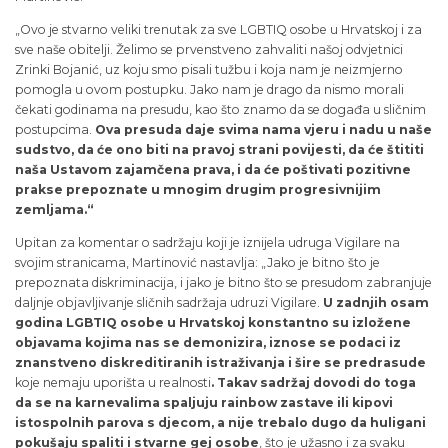
„Ovo je stvarno veliki trenutak za sve LGBTIQ osobe u Hrvatskoj i za
sve naše obitelji. Želimo se prvenstveno zahvaliti našoj odvjetnici
Zrinki Bojanić, uz koju smo pisali tužbu i koja nam je neizmjerno
pomogla u ovom postupku. Jako nam je drago da nismo morali
čekati godinama na presudu, kao što znamo da se događa u sličnim
postupcima.
Ova presuda daje svima nama vjeru i nadu u naše
sudstvo, da će ono biti na pravoj strani povijesti, da će štititi
naša Ustavom zajamčena prava, i da će poštivati pozitivne
prakse prepoznate u mnogim drugim progresivnijim
zemljama.“
Upitan za komentar o sadržaju koji je iznijela udruga Vigilare na
svojim stranicama, Martinović nastavlja: „Jako je bitno što je
prepoznata diskriminacija, i jako je bitno što se presudom zabranjuje
daljnje objavljivanje sličnih sadržaja udruzi Vigilare.
U zadnjih osam
godina LGBTIQ osobe u Hrvatskoj konstantno su izložene
objavama kojima nas se demonizira, iznose se podaci iz
znanstveno diskreditiranih istraživanja i šire se predrasude
koje nemaju uporišta u realnosti
. Takav sadržaj dovodi do toga
da se na karnevalima spaljuju rainbow zastave ili kipovi
istospolnih parova s djecom, a nije trebalo dugo da huligani
pokušaju spaliti i stvarne gej osobe
, što je užasno i za svaku