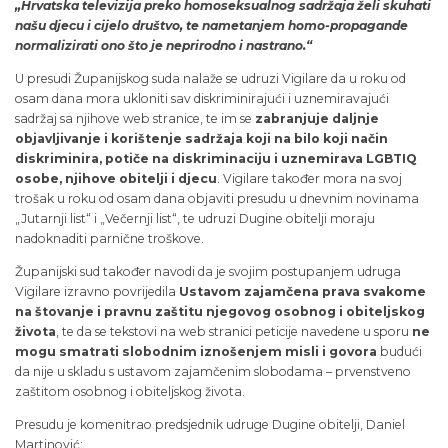
„Hrvatska televizija preko homoseksualnog sadržaja želi skuhati
našu djecu i cijelo društvo, te nametanjem homo-propagande
normalizirati ono što je neprirodno i nastrano.“
U presudi Županijskog suda nalaže se udruzi Vigilare da u roku od
osam dana mora ukloniti sav diskriminirajući i uznemiravajući
sadržaj sa njihove web stranice, te im se
zabranjuje daljnje
objavljivanje i korištenje sadržaja koji na bilo koji način
diskriminira, potiče na diskriminaciju i uznemirava LGBTIQ
osobe, njihove obitelji i djecu
. Vigilare također mora na svoj
trošak u roku od osam dana objaviti presudu u dnevnim novinama
„Jutarnji list“ i „Večernji list“, te udruzi Dugine obitelji moraju
nadoknaditi parnične troškove.
Županijski sud također navodi da je svojim postupanjem udruga
Vigilare izravno povrijedila
Ustavom zajamčena prava svakome
na štovanje i pravnu zaštitu njegovog osobnog i obiteljskog
života
, te da se tekstovi na web stranici peticije navedene u sporu
ne
mogu smatrati slobodnim iznošenjem misli i govora
budući
da nije u skladu s ustavom zajamčenim slobodama – prvenstveno
zaštitom osobnog i obiteljskog života.
Presudu je komenitrao predsjednik udruge Dugine obitelji, Daniel
Martinović: