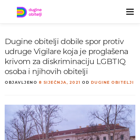
Preskoči
na
Izbornik
sadržaj
TREBAŠ POMOĆ?
TKO SU DUGINE OBITELJI?
Dugine obitelji dobile spor protiv
udruge Vigilare koja je proglašena
JAVITE NAM SE!
NOVOSTI
ENGLISH
krivom za diskriminaciju LGBTIQ
osoba i njihovih obitelji
OBJAVLJENO
8 SIJEČNJA, 2021
OD
DUGINE OBITELJI