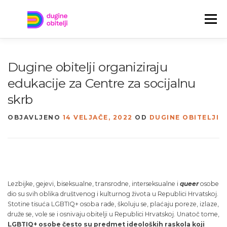
Preskoči
na
Izbornik
sadržaj
TREBAŠ POMOĆ?
TKO SU DUGINE OBITELJI?
Dugine obitelji organiziraju
edukacije za Centre za socijalnu
JAVITE NAM SE!
NOVOSTI
ENGLISH
skrb
OBJAVLJENO
14 VELJAČE, 2022
OD
DUGINE OBITELJI
Lezbijke, gejevi, biseksualne, transrodne, interseksualne i
queer
osobe
dio su svih oblika društvenog i kulturnog života u Republici Hrvatskoj.
Stotine tisuća LGBTIQ+ osoba rade, školuju se, plaćaju poreze, izlaze,
druže se, vole se i osnivaju obitelji u Republici Hrvatskoj. Unatoč tome,
LGBTIQ+ osobe često su predmet ideoloških raskola koji