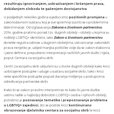
rezultiraju ignoriranjem, uskraćivanjem i kršenjem prava,
dokidanjem sloboda te gaženjem dostojanstva
.
U posljednjih nekoliko godina svjedoci smo
pozitivnih promjena
u
zakonodavnom sustavu koji je sve spremniji suočiti se s problemima
diskriminacije. Od izglasavanja
Zakona o životnom partnerstvu
2014. godine pratimo porast tzv. duginih obitelji – obitelji u kojima su
roditelji LGBTIQ+ identiteta. Iako
Zakon o životnom partnerstvu
donekle regulira odnose u duginim obiteljima, ostvarivanje zakonskih
prava nerijetko je, uslijed manjka političke volje da se zakon elaborira
i jasno definira, prepušteno interpretaciji različitih javnih službi i tijela,
poput Centara za socijalnu skrb.
Centri za socijalnu skrb uključeni su u živote duginih obitelji kako kroz
uobičajene postupke i usluge u sustavu socijalne skrbi, tako i kroz
neke specifične postupke popust davanja mišljenja u postupcima
određivanja partnerske skrbi.
Kako bi se zakon pravilno interpretirao te kako bi javne službe
uistinu radile u najboljoj dobrobiti LGBTIQ+ osoba i njihovih obitelji,
potrebno je
poznavanje tematike i prepoznavanje problema
u LGBTIQ+ zajednici
, što se postiže kroz
kontinuirano
obrazovanje djelatnika centara za socijalnu skrb
te kroz