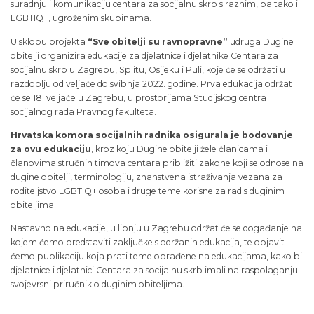
suradnju i komunikaciju centara za socijalnu skrb s raznim, pa tako i
LGBTIQ+, ugroženim skupinama.
U sklopu projekta
“Sve obitelji su ravnopravne”
udruga Dugine
obitelji organizira edukacije za djelatnice i djelatnike Centara za
socijalnu skrb u Zagrebu, Splitu, Osijeku i Puli, koje će se održati u
razdoblju od veljače do svibnja 2022. godine. Prva edukacija održat
će se 18. veljače u Zagrebu, u prostorijama Studijskog centra
socijalnog rada Pravnog fakulteta.
Hrvatska komora socijalnih radnika osigurala je bodovanje
za ovu edukaciju
, kroz koju Dugine obitelji žele članicama i
članovima stručnih timova centara približiti zakone koji se odnose na
dugine obitelji, terminologiju, znanstvena istraživanja vezana za
roditeljstvo LGBTIQ+ osoba i druge teme korisne za rad s duginim
obiteljima.
Nastavno na edukacije, u lipnju u Zagrebu održat će se događanje na
kojem ćemo predstaviti zaključke s održanih edukacija, te objavit
ćemo publikaciju koja prati teme obrađene na edukacijama, kako bi
djelatnice i djelatnici Centara za socijalnu skrb imali na raspolaganju
svojevrsni priručnik o duginim obiteljima.