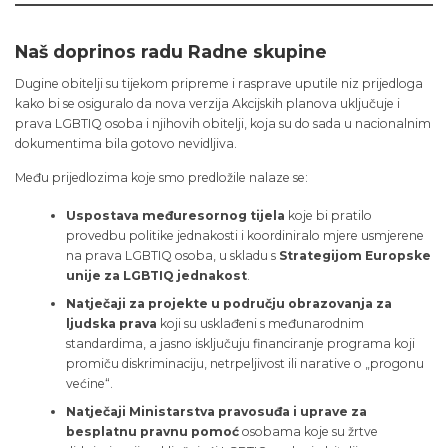
Naš doprinos radu Radne skupine
Dugine obitelji su tijekom pripreme i rasprave uputile niz prijedloga
kako bi se osiguralo da nova verzija Akcijskih planova uključuje i
prava LGBTIQ osoba i njihovih obitelji, koja su do sada u nacionalnim
dokumentima bila gotovo nevidljiva.
Među prijedlozima koje smo predložile nalaze se:
Uspostava međuresornog tijela
koje bi pratilo
provedbu politike jednakosti i koordiniralo mjere usmjerene
na prava LGBTIQ osoba, u skladu s
Strategijom Europske
unije za LGBTIQ jednakost
.
Natječaji za projekte u području obrazovanja za
ljudska prava
koji su usklađeni s međunarodnim
standardima, a jasno isključuju financiranje programa koji
promiču diskriminaciju, netrpeljivost ili narative o „progonu
većine“.
Natječaji Ministarstva pravosuđa i uprave za
besplatnu pravnu pomoć
osobama koje su žrtve