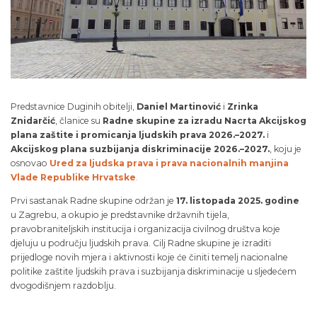
Predstavnice Duginih obitelji,
Daniel Martinović
i
Zrinka
Znidarčić
, članice su
Radne skupine za izradu Nacrta Akcijskog
plana zaštite i promicanja ljudskih prava 2026.–2027.
i
Akcijskog plana suzbijanja diskriminacije 2026.–2027.
, koju je
osnovao
Ured za ljudska prava i prava nacionalnih manjina
Vlade Republike Hrvatske
.
Prvi sastanak Radne skupine održan je
17. listopada 2025. godine
u Zagrebu, a okupio je predstavnike državnih tijela,
pravobraniteljskih institucija i organizacija civilnog društva koje
djeluju u području ljudskih prava. Cilj Radne skupine je izraditi
prijedloge novih mjera i aktivnosti koje će činiti temelj nacionalne
politike zaštite ljudskih prava i suzbijanja diskriminacije u sljedećem
dvogodišnjem razdoblju.