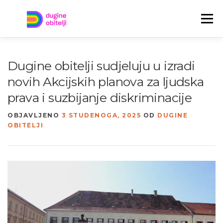
Preskoči
na
Izbornik
sadržaj
TREBAŠ POMOĆ?
TKO SU DUGINE OBITELJI?
Dugine obitelji sudjeluju u izradi
novih Akcijskih planova za ljudska
JAVITE NAM SE!
NOVOSTI
ENGLISH
prava i suzbijanje diskriminacije
OBJAVLJENO
3 STUDENOGA, 2025
OD
DUGINE
OBITELJI