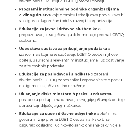
diskriminacije, uključujući LGBTIQ osobe i obitelji.
Programi institucionalne podrške organizacijama
civilnog društva
koje promiču i štite ljudska prava, kako bi
se osigurao dugoročan i održiv razvoj tih organizacija.
Edukacije za javne i državne službenike
o
prepoznavanju i sprječavanju diskriminacije prema LGBTIQ
osobama.
Uspostava sustava za prikupljanje podataka
o
izazovima s kojima se suočavaju LGBTIQ osobe i njihove
obitelji, u suradnji s relevantnim institucijama i uz poštivanje
zaštite osobnih podataka.
Edukacije za poslodavce i sindikate
o zabrani
diskriminacije LGBTIQ zaposlenika i zaposlenica te o pravu
na sigurno i uključivo radno okruženje.
Uklanjanje diskriminatornih praksi u zdravstvu
,
posebno u postupcima darivanja krvi, gdje još uvijek postoje
obrasci koji isključuju gej muškarce.
Edukacije za suce i državne odvjetnike
o zločinima i
govoru mržnje prema LGBTIQ osobama, kako bi se
osiguralo dosljedno i učinkovito sankcioniranje takvih djela.