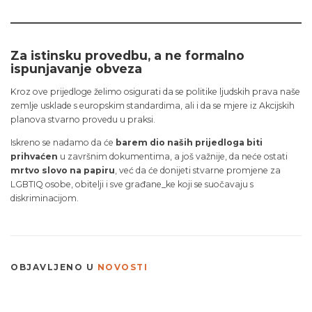
Za istinsku provedbu, a ne formalno
ispunjavanje obveza
Kroz ove prijedloge želimo osigurati da se politike ljudskih prava naše
zemlje usklade s europskim standardima, ali i da se mjere iz Akcijskih
planova stvarno provedu u praksi.
Iskreno se nadamo da će
barem dio naših prijedloga biti
prihvaćen
u završnim dokumentima, a još važnije, da neće ostati
mrtvo slovo na papiru
, već da će donijeti stvarne promjene za
LGBTIQ osobe, obitelji i sve građane_ke koji se suočavaju s
diskriminacijom.
OBJAVLJENO U
NOVOSTI